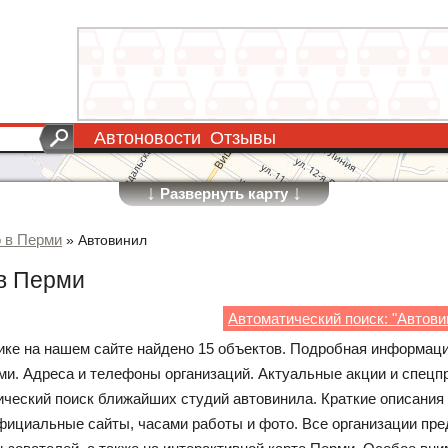
Автоновости
Отзывы
↓
↓
Развернуть карту
о в Перми
»
Автовинил
в Перми
Автоматический поиск: "Автови
рике на нашем сайте найдено 15 объектов. Подробная информаци
ми. Адреса и телефоны организаций. Актуальные акции и спецп
ческий поиск ближайших студий автовинила. Краткие описания 
фициальные сайты, часами работы и фото. Все организации пр