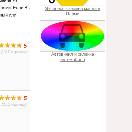
имание мы
елями. Если Вы
Экспресс - замена масла в
Перми
ьный или
5
(187 оценок)
Автовинил и оклейка
автомобиля
5
(151 оценка)