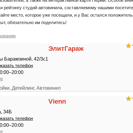
льзователей, а также на интерактивной карте Перми. Особое вн
и рейтингу студий автовинила, составляемому нашими посетит
айте место, которое уже посещали, и у Вас остался положител
ыт, обязательно им поделитесь!
азванию
ЭлитГараж
ы Барамзиной, 42/3с1
казать телефон
0:00–20:00
те
ойки, Детейлинг, Автовинил
Vienn
, 34Б
казать телефон
0:00–20:00
те