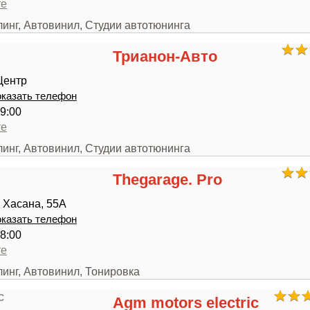
те
линг, Автовинил, Студии автотюнинга
Трианон-Авто
Центр
казать телефон
9:00
те
линг, Автовинил, Студии автотюнинга
Thegarage. Pro
 Хасана, 55А
казать телефон
8:00
те
линг, Автовинил, Тонировка
Agm motors electric