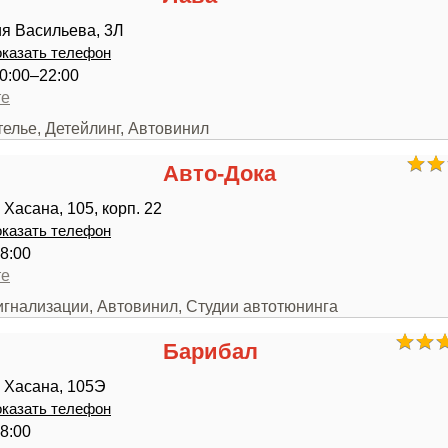
я Васильева, 3Л
казать телефон
0:00–22:00
те
телье, Детейлинг, Автовинил
Авто-Дока
Хасана, 105, корп. 22
казать телефон
8:00
те
игнализации, Автовинил, Студии автотюнинга
Барибал
 Хасана, 105Э
казать телефон
8:00