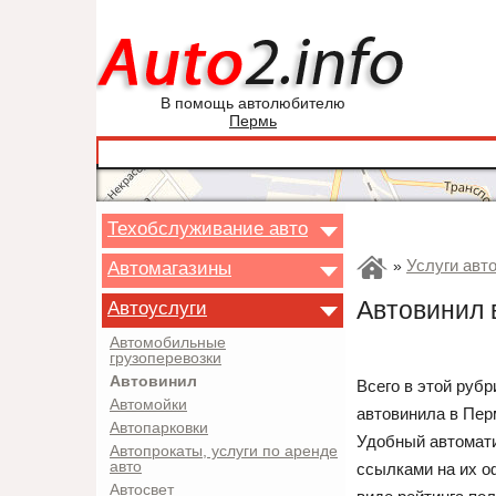
В помощь автолюбителю
Пермь
Техобслуживание авто
Услуги авт
Автомагазины
»
Автовинил 
Автоуслуги
Автомобильные
грузоперевозки
Автовинил
Всего в этой руб
Автомойки
автовинила в Пер
Автопарковки
Удобный автомати
Автопрокаты, услуги по аренде
авто
ссылками на их о
Автосвет