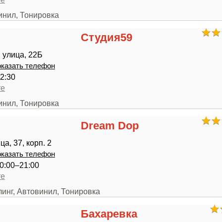
инил, Тонировка
Студия59
 улица, 22Б
казать телефон
2:30
те
инил, Тонировка
Dream Dop
а, 37, корп. 2
казать телефон
0:00–21:00
те
линг, Автовинил, Тонировка
Бахаревка