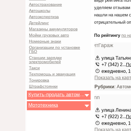
виде рейтинга по
Автострахование
уделяем отзывам 
Автошколы
нашли на нашем с
Автоэкспертиза
отрицательный оп
Детейлинг
Магазины аккумуляторов
По рейтингу
по н
Мойки грузовых авто
Номерные знаки
Организации по установке
ГБО
улица Татьян
Станции зарядки
электромобилей
+7 (342) 2...
По
Такси
ежедневно, 1
Техпомощь и эвакуация
Показать на кар
Тонировка
Рубрики
: Автом
Штрафстоянки
Купить-продать автомобиль
Мототехника
улица Ленина
+7 (922) 2...
По
ежедневно, 1
Показать на кар